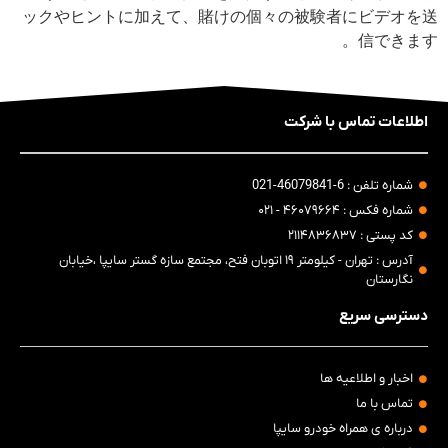
ックやヒントに加えて、賭けの個々の被験者にビデオを送
信できます。
اطلاعات تماس با شرکت
شماره تلفن : 6-46079841-021
شماره فکس : ۴۶۰۷۹۶۶۴ - ۰۲۱
کد پستی : ۲۱۱۴۸۳۶۸۳۷
آدرس : تهران - کیلومتر ۱۹ اتوبان فتح، مجتمع سازه گستر سایپا ،خیابان
نگارستان
دسترسی سریع
اخبار و اطلاعیه ها
تماس با ما
درباره ی همراه خودرو سایپا